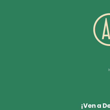
I
¡Ven a D