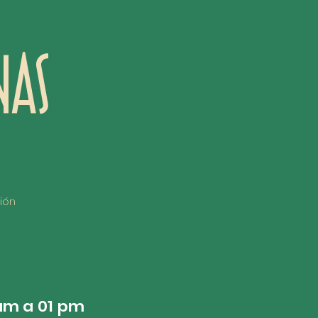
ión
am a 01 pm