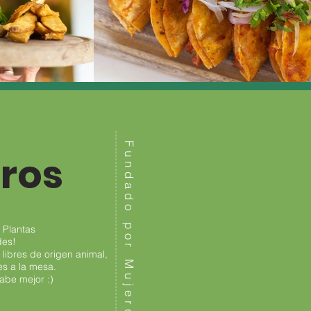
Fundado por Mujeres
ros
 Plantas
des!
s libres de origen animal,
res a la mesa.
abe mejor :)