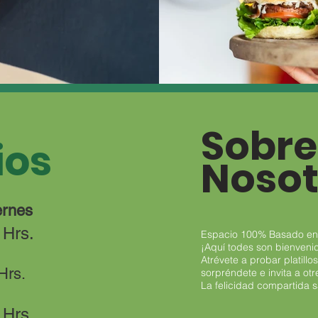
Sobre
ios
Nosot
ernes
 Hrs.
Espacio 100% Basado en
¡Aquí todes son bienveni
Atrévete a probar platillo
 Hrs.
sorpréndete e invita a ot
La felicidad compartida s
 Hrs.