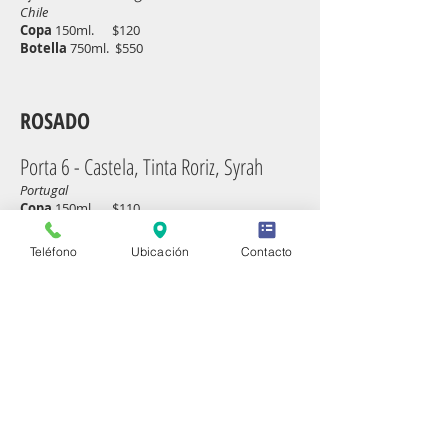
Chile
Copa
150ml. $120
Bote
lla
750ml.
$550
ROSADO
Porta 6 - Castela, Tinta Roriz, Syrah
Portugal
Copa
150ml. $110
Teléfono
Ubicación
Contacto
+BEBIDAS
TEL
33.1812.5579