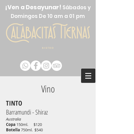
¡Ven a Desayunar!
Sábados y
Domingos De 10 am a 01 pm
Vino
TINTO
Barramundi - Shiraz
Australia
Copa
150ml. $120
Bote
lla
750ml. $540