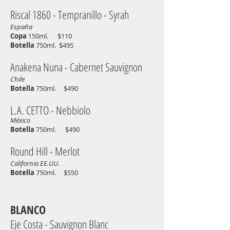
Riscal 1860 - Tempranillo - Syrah
España
Copa
150ml. $110
Bote
lla
750ml. $495
Anakena Nuna - Cabernet Sauvignon
Chile
Botella
750ml. $490
L.A. CETTO - Nebbiolo
México
Botella
750ml. $490
Round Hill - Merlot
California EE.UU.
Botella
750ml
. $550
BLANCO
Eje Costa - Sauvignon Blanc