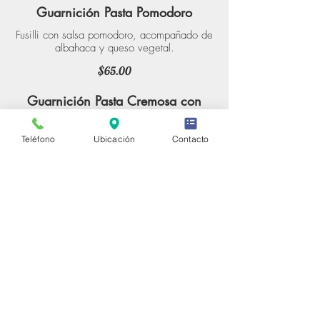
Guarnición Pasta Pomodoro
Fusilli con salsa pomodoro, acompañado de
albahaca y queso vegetal.
$65.00
Guarnición Pasta Cremosa con
Albahaca
Fusilli con salsa cremosa de albahaca, nuez
Teléfono
Ubicación
Contacto
india y almendra, acompañado de cherry y
queso vegetal.
Frutos secos
Soja
$75.00
TEL
33.1812.5579
WHATSAPP
33.1359.2682
UBICACIÓN
SIERRA DE MAZAMITLA
#5249 COL. LAS ÁGUILAS, ZAPOPAN,