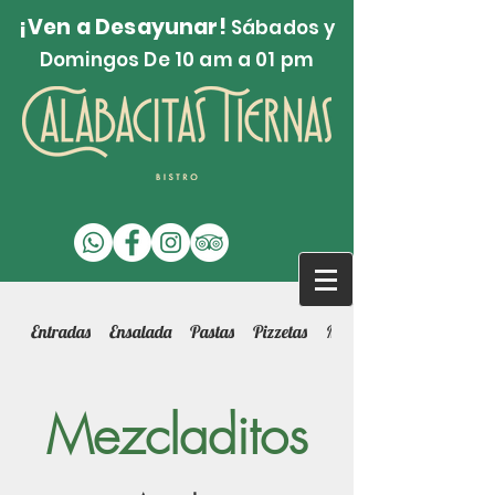
¡Ven a Desayunar!
Sábados y
Domingos De 10 am a 01 pm
Entradas
Ensalada
Pastas
Pizzetas
Munchies
Mezcladitos