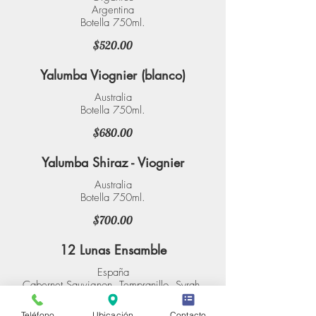
Argentina
Botella 750ml.
$520.00
Yalumba Viognier (blanco)
Australia
Botella 750ml.
$680.00
Yalumba Shiraz - Viognier
Australia
Botella 750ml.
$700.00
12 Lunas Ensamble
España
Cabernet Sauvignon, Tempranillo, Syrah,
Merlot
Botella 750ml.
Teléfono
Ubicación
Contacto